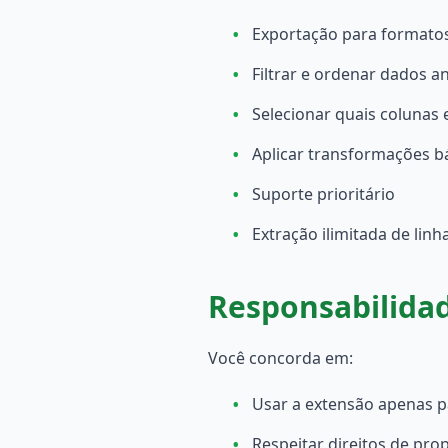
•
Exportação para formatos 
•
Filtrar e ordenar dados a
•
Selecionar quais colunas 
•
Aplicar transformações b
•
Suporte prioritário
•
Extração ilimitada de linh
Responsabilida
Você concorda em:
•
Usar a extensão apenas pa
•
Respeitar direitos de prop