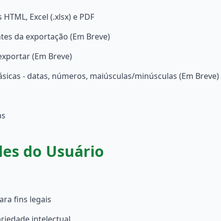
HTML, Excel (.xlsx) e PDF
ntes da exportação (Em Breve)
exportar (Em Breve)
ásicas - datas, números, maiúsculas/minúsculas (Em Breve)
as
des do Usuário
ra fins legais
riedade intelectual