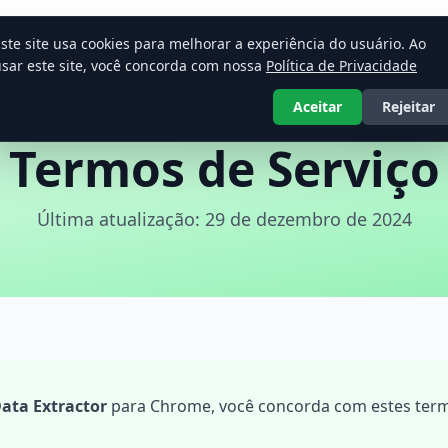
ste site usa cookies para melhorar a experiência do usuário. Ao
ários formatos
sar este site, você concorda com nossa
Política de Privacidade
Aceitar
Rejeitar
Termos de Serviço
Última atualização: 29 de dezembro de 2024
Data Extractor
para Chrome, você concorda com estes termo